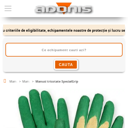
iteriile de eligibilitate, echipamentele noastre de protecție și lucru se adres
Manusi
Manusi Tricotate
Manusi tricotate SpecialGrip