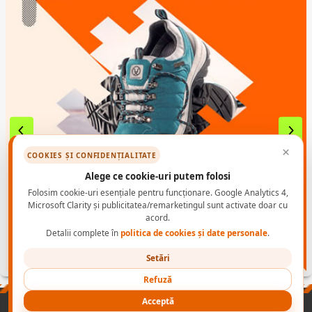
×
COOKIES ȘI CONFIDENȚIALITATE
Alege ce cookie-uri putem folosi
Folosim cookie-uri esențiale pentru funcționare. Google Analytics 4,
Microsoft Clarity și publicitatea/remarketingul sunt activate doar cu
acord.
Detalii complete în
politica de cookies și date personale
.
Setări
Refuză
Acceptă
PRODUSE
NORME INCALTAMINTE PROTECTIE
CONTACT B2B