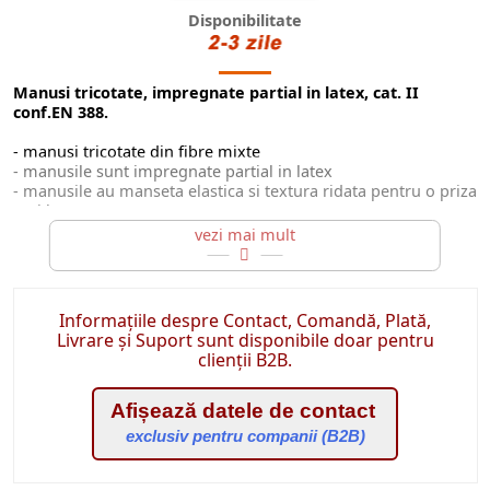
Disponibilitate
Manusi tricotate, impregnate partial in latex, cat. II
conf.EN 388.
- manusi tricotate din fibre mixte
- manusile sunt impregnate partial in latex
- manusile au manseta elastica si textura ridata pentru o priza
mai buna
- marimi: 8, 9, 10
Cantitatea minima pentru comanda este de 12 perechi sau
multiplu de 12 per.
Informațiile despre Contact, Comandă, Plată,
Livrare și Suport sunt disponibile doar pentru
clienții B2B.
Afișează datele de contact
exclusiv pentru companii (B2B)