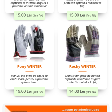
captusite la interior, asigura o
protectie optima a mainilor la
protectie optima a mainilor
frig.
barbatilor, iarna.
15.00
15.00
Lei
Lei
(fara TVA)
(fara TVA)
Pony WINTER
Rocky WINTER
Manusi din piele de capra cu
Manusi din piele de bovina
captuseala, pentru o protectie
captusite la interior, asigura
optima iarna.
protectia mainilor la frig.
19.00
14.00
Lei
Lei
(fara TVA)
(fara TVA)