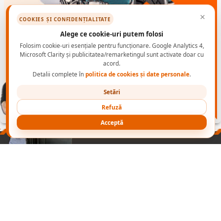
×
COOKIES ȘI CONFIDENȚIALITATE
Alege ce cookie-uri putem folosi
Folosim cookie-uri esențiale pentru funcționare. Google Analytics 4,
Microsoft Clarity și publicitatea/remarketingul sunt activate doar cu
acord.
Detalii complete în
politica de cookies și date personale
.
Setări
Refuză
Acceptă
PRODUSE
NORME INCALTAMINTE PROTECTIE
CONTACT B2B
CONECTEAZA-TE
NOI
cu
Wapp