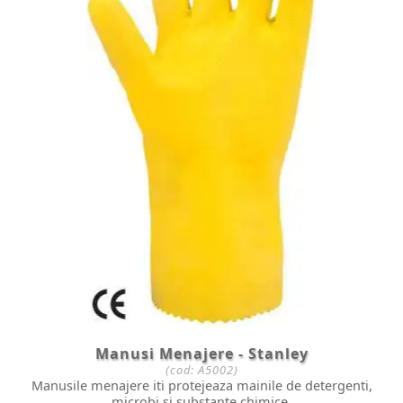
Manusi Menajere - Stanley
(cod:
A5002
)
Manusile menajere iti protejeaza mainile de detergenti,
microbi si substante chimice.