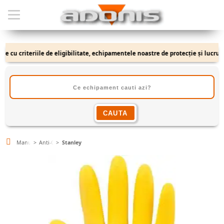
cu criteriile de eligibilitate, echipamentele noastre de protecție și lucru se a
Manusi
Anti-Chimice & Curatenie
Stanley