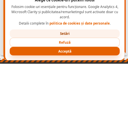
Folosim cookie-uri esențiale pentru funcționare. Google Analytics 4,
Microsoft Clarity și publicitatea/remarketingul sunt activate doar cu
acord.
Detalii complete în
politica de cookies și date personale
.
Setări
Refuză
Acceptă
PRODUSE
NORME INCALTAMINTE PROTECTIE
CONTACT B2B
CONECTEAZA-TE
NOI
cu
Wapp
2003-2026 ADONIS GRUP
- echipamente de protectie -