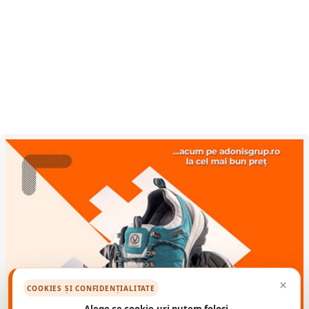
×
COOKIES ȘI CONFIDENȚIALITATE
Alege ce cookie-uri putem folosi