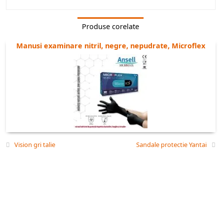
ambalare: 10 cut x 100 buc | 1000 buc/bax;
Produse corelate
Industrie: Medicala | Autovehicule | Alimentatie | Administrare de
cladiri/igienizare;
Manusi examinare nitril, negre, nepudrate, Microflex
Recomandate pentru: Cabinete medicale | Spitale | Restaurante |
Prelucrare si manipulare de alimente | Prelucrarea carnii, pestilor si
alimentelor | Marinare | Ambalarea fileurilor si carnii tocate |
Intretinerea, repararea echipamentelor | Administrarea cladirilor,
curatenie si Intretinere | Saloane de frumusete si Ingrijire personala;
Standarde: ASTM D6319, Categoria III, EAC TP TC 019:2011, CE
2023/2006, CE 2002/72, EC 1935/2004, EN ISO 374-1 Tip C, EN ISO 374-
5:2016, EN 420:2003 + A1:2009, FDA21 CFR 177-2600, Tip pentru
alimente: Cauciuc, ISO 13485, ISO 9001;
Vision gri talie
Sandale protectie Yantai
Marimi: S, M, L, XL
Pretul afisat este pentru 1 cutie (100 buc) la achizitionarea unui bax
(1000 buc);