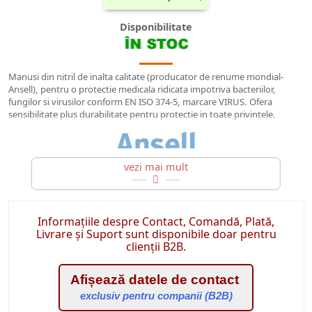
Disponibilitate
Manusi din nitril de inalta calitate (producator de renume mondial-
Ansell), pentru o protectie medicala ridicata impotriva bacteriilor,
fungilor si virusilor conform EN ISO 374-5, marcare VIRUS. Ofera
sensibilitate plus durabilitate pentru protectie in toate privintele.
greutate redusa pentru sensibilitate tactila si control fin al functiilor
motorii;
nitrilul de calitate superioara asigura o rezistenta marita la sfasiere si
rupere;
Informațiile despre Contact, Comandă, Plată,
Livrare și Suport sunt disponibile doar pentru
proiectate pentru o gama larga de aplicatii In majoritatea
clienții B2B.
industriilor;
nu contin silicon pentru protectia suplimentara;
Afișează datele de contact
degete texturate;
exclusiv pentru companii (B2B)
culoare manusi: albastre;