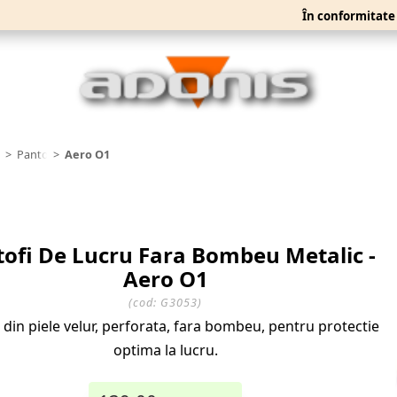
În conformitate cu crit
taminte
Pantofi
Aero O1
ofi De Lucru Fara Bombeu Metalic -
Aero O1
(cod:
G3053
)
 din piele velur, perforata, fara bombeu, pentru protectie
optima la lucru.