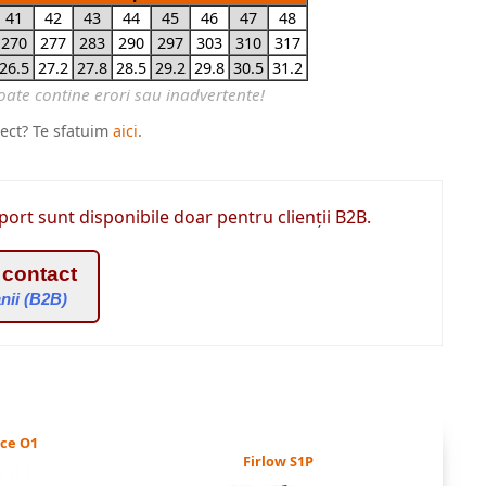
41
42
43
44
45
46
47
48
270
277
283
290
297
303
310
317
26.5
27.2
27.8
28.5
29.2
29.8
30.5
31.2
rect? Te sfatuim
aici
.
port sunt disponibile doar pentru clienții B2B.
 contact
nii (B2B)
rce O1
Firlow S1P