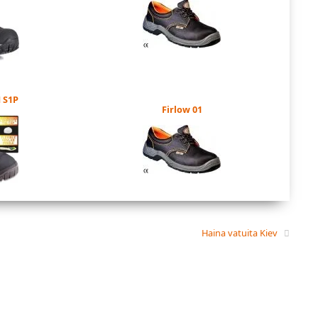
 S1P
Firlow 01
Haina vatuita Kiev