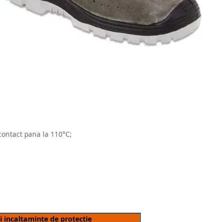
 contact pana la 110°C;
 incaltaminte de protectie