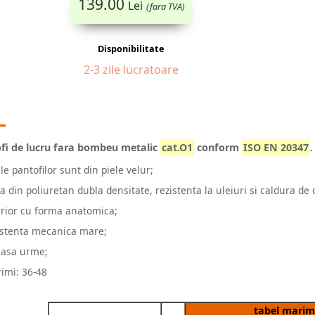
139.00
Lei
(fara TVA)
Disponibilitate
2-3 zile lucratoare
fi de lucru fara bombeu metalic
cat.O1
conform
ISO EN 20347
.
le pantofilor sunt din piele velur;
pa din poliuretan dubla densitate, rezistenta la uleiuri si caldura de
erior cu forma anatomica;
istenta mecanica mare;
lasa urme;
imi: 36-48
tabel marimi