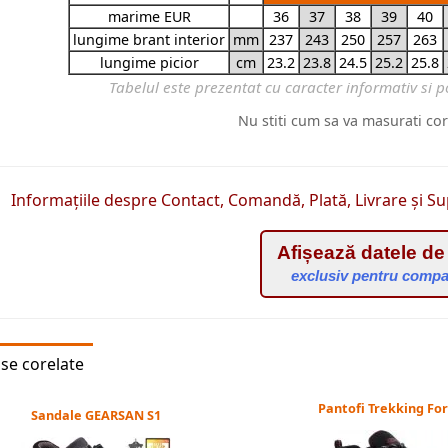
marime EUR
36
37
38
39
40
lungime brant interior
mm
237
243
250
257
263
lungime picior
cm
23.2
23.8
24.5
25.2
25.8
Nu stiti cum sa va masurati co
Informațiile despre Contact, Comandă, Plată, Livrare și Su
Afișează datele de
exclusiv pentru compa
se corelate
Pantofi Trekking Fo
Sandale GEARSAN S1