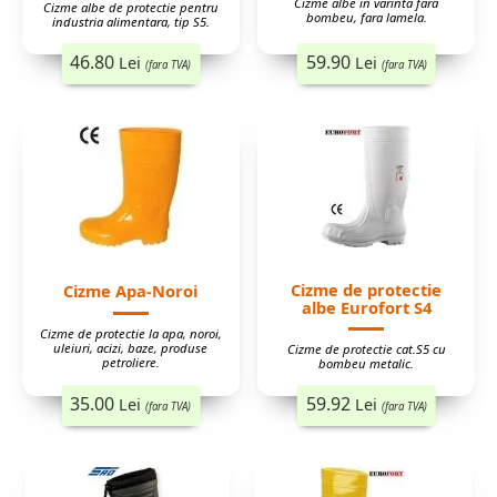
Cizme albe in varinta fara
Cizme albe de protectie pentru
bombeu, fara lamela.
industria alimentara, tip S5.
46.80
59.90
Lei
Lei
(fara TVA)
(fara TVA)
Cizme de protectie
Cizme Apa-Noroi
albe Eurofort S4
Cizme de protectie la apa, noroi,
uleiuri, acizi, baze, produse
Cizme de protectie cat.S5 cu
petroliere.
bombeu metalic.
35.00
59.92
Lei
Lei
(fara TVA)
(fara TVA)