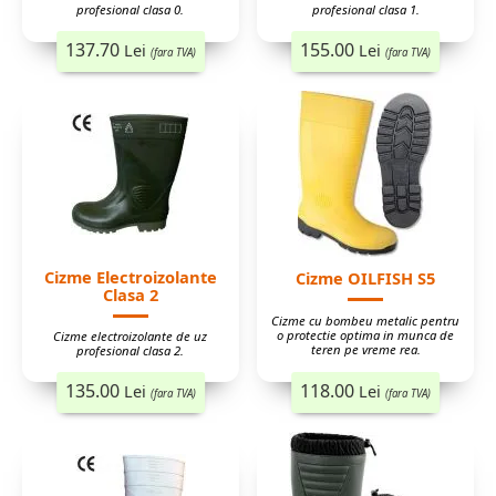
profesional clasa 0.
profesional clasa 1.
137.70
155.00
Lei
Lei
(fara TVA)
(fara TVA)
Cizme Electroizolante
Cizme OILFISH S5
Clasa 2
Cizme cu bombeu metalic pentru
o protectie optima in munca de
Cizme electroizolante de uz
teren pe vreme rea.
profesional clasa 2.
135.00
118.00
Lei
Lei
(fara TVA)
(fara TVA)