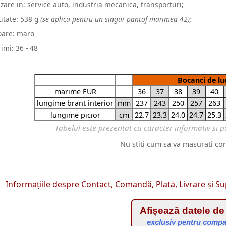
lizare in: service auto, industria mecanica, transporturi;
utate: 538 g
(se aplica pentru un singur pantof marimea 42);
oare: maro
imi: 36 - 48
Bocanci de lu
marime EUR
36
37
38
39
40
lungime brant interior
mm
237
243
250
257
263
lungime picior
cm
22.7
23.3
24.0
24.7
25.3
Nu stiti cum sa va masurati co
Informațiile despre Contact, Comandă, Plată, Livrare și Su
Afișează datele de
exclusiv pentru compa