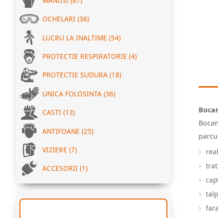
MANUSI (87)
OCHELARI (36)
LUCRU LA INALTIME (54)
PROTECTIE RESPIRATORIE (4)
PROTECTIE SUDURA (18)
UNICA FOLOSINTA (36)
Bocan
CASTI (13)
Bocanc
ANTIFOANE (25)
parcu
VIZIERE (7)
real
tra
ACCESORII (1)
capt
tal
far