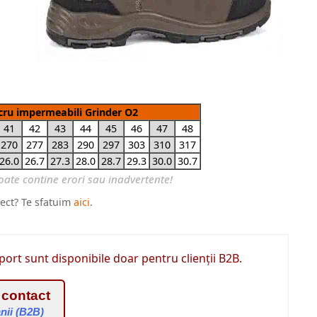
cru impermeabili Grinder O2
41
42
43
44
45
46
47
48
270
277
283
290
297
303
310
317
26.0
26.7
27.3
28.0
28.7
29.3
30.0
30.7
rect? Te sfatuim
aici
.
port sunt disponibile doar pentru clienții B2B.
 contact
nii (B2B)