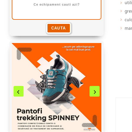
uti
gre
cul
mar