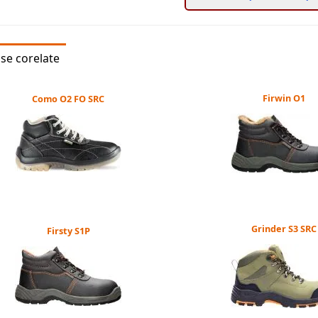
se corelate
Firwin O1
Como O2 FO SRC
Grinder S3 SRC
Firsty S1P