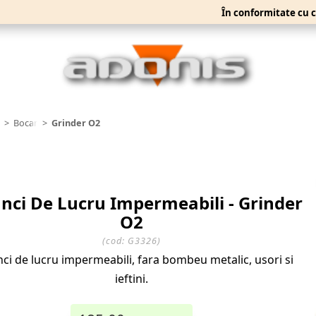
În conformitate cu criteriile
taminte
Bocanci
Grinder O2
nci De Lucru Impermeabili - Grinder
O2
(cod:
G3326
)
ci de lucru impermeabili, fara bombeu metalic, usori si
ieftini.