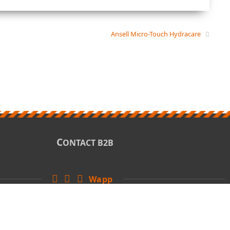
Ansell Micro-Touch Hydracare
C
ONTACT B2B
Wapp