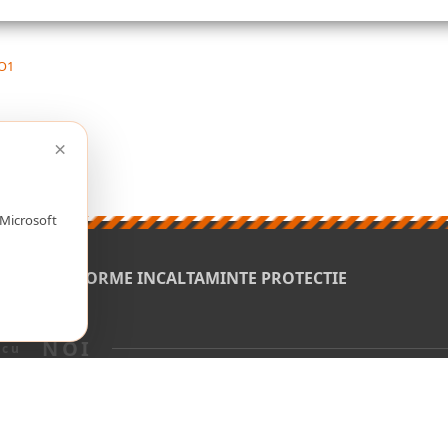
 O1
×
 Microsoft
N
ORME INCALTAMINTE PROTECTIE
NOI
cu
2003-2026 ADONIS GRUP -
Bucuresti
🆂🅴🅾🆉🅸🅻🅻🅰
powered by