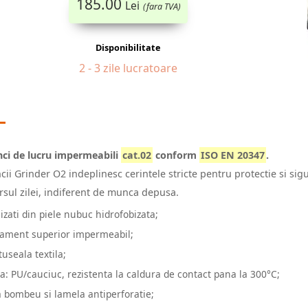
185.00
Lei
(fara TVA)
Disponibilitate
2 - 3 zile lucratoare
ci de lucru impermeabili
cat.02
conform
ISO EN 20347
.
ii Grinder O2 indeplinesc cerintele stricte pentru protectie si sig
rsul zilei, indiferent de munca depusa.
izati din piele nubuc hidrofobizata;
tament superior impermeabil;
useala textila;
pa: PU/cauciuc, rezistenta la caldura de contact pana la 300°C;
a bombeu si lamela antiperforatie;