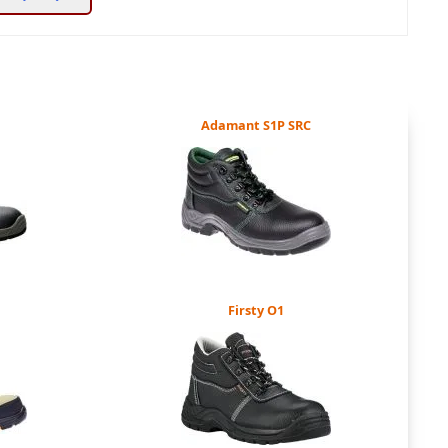
Adamant S1P SRC
Firsty O1