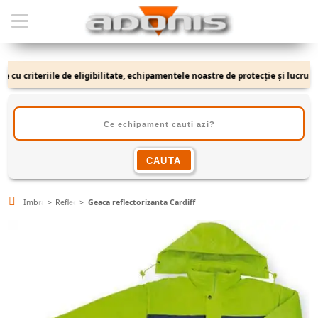
 criteriile de eligibilitate, echipamentele noastre de protecție și lucru se ad
Imbracaminte
Reflectorizante
Geaca reflectorizanta Cardiff