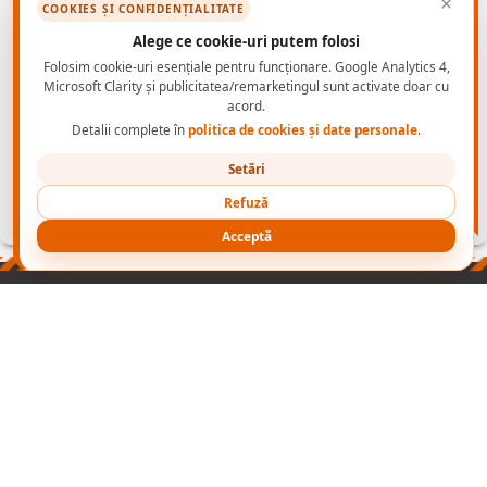
×
COOKIES ȘI CONFIDENȚIALITATE
Alege ce cookie-uri putem folosi
Folosim cookie-uri esențiale pentru funcționare. Google Analytics 4,
Microsoft Clarity și publicitatea/remarketingul sunt activate doar cu
acord.
Detalii complete în
politica de cookies și date personale
.
Setări
Refuză
Acceptă
PRODUSE
NORME INCALTAMINTE PROTECTIE
CONTACT B2B
CONECTEAZA-TE
NOI
cu
Wapp
2003-2026 ADONIS GRUP