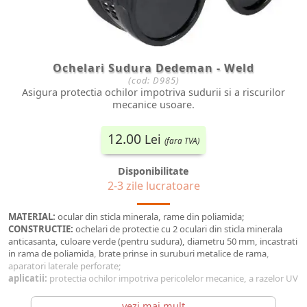
Ochelari Sudura Dedeman - Weld
(cod:
D985
)
Asigura protectia ochilor impotriva sudurii si a riscurilor
mecanice usoare.
12.00
Lei
(fara TVA)
Disponibilitate
2-3 zile lucratoare
MATERIAL:
ocular din sticla minerala, rame din poliamida;
CONSTRUCTIE:
ochelari de protectie cu 2 oculari din sticla minerala
anticasanta, culoare verde (pentru sudura), diametru 50 mm, incastrati
in rama de poliamida, brate prinse in suruburi metalice de rama,
aparatori laterale perforate;
aplicatii:
protectia ochilor impotriva pericolelor mecanice, a razelor UV
din procesul de sudura;
MARCAJ:
lentile 5 SCS 1 CE / pe rama SGF 166 CE