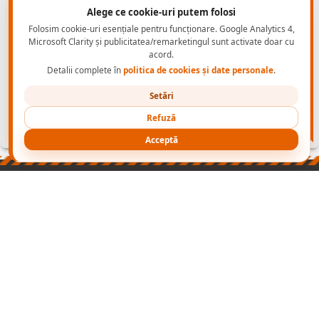
Alege ce cookie-uri putem folosi
Folosim cookie-uri esențiale pentru funcționare. Google Analytics 4,
Microsoft Clarity și publicitatea/remarketingul sunt activate doar cu
acord.
Detalii complete în
politica de cookies și date personale
.
Setări
Refuză
Acceptă
PRODUSE
NORME INCALTAMINTE PROTECTIE
CONTACT B2B
CONECTEAZA-TE
NOI
cu
Wapp
2003-2026 ADONIS GRUP
- echipamente de protectie -