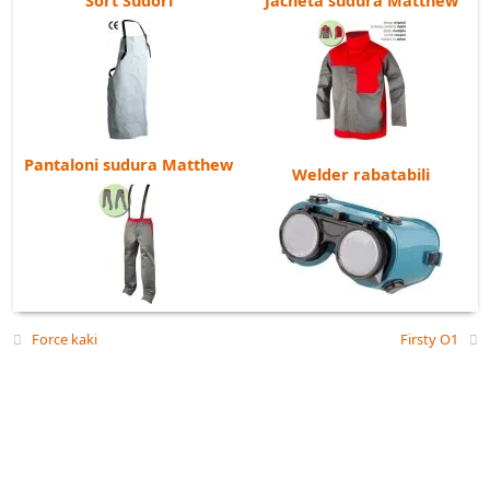
Sort Sudori
Jacheta sudura Matthew
Pantaloni sudura Matthew
Welder rabatabili
Force kaki
Firsty O1