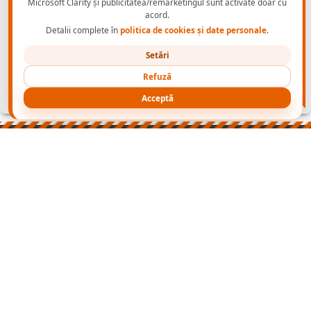
Instructiuni de utilizare:
Acesti ochelari rezista la socuri, dar
Microsoft Clarity și publicitatea/remarketingul sunt activate doar cu
nu sunt indestructibili, se curata si se verifica cu regularitate.
acord.
Ochelarii deteriorati sau cu lentila zgariata trebuie schimbati
Detalii complete în
politica de cookies și date personale
.
cu o pereche noua. Curatarea se realizeaza cu o carpa moale,
inmuiata eventual an apa cu detergent neutru. Se evita
Setări
contactul cu obiecte abrazive, ascutite sau cu chimicale.
Fiabilitatea produsului depinde de conditiile de utilizare. In
Refuză
conditii normale ochelarii asigura protectia necesara pentru o
Acceptă
perioada de 6 luni.
PRODUSE
NORME INCALTAMINTE PROTECTIE
CONTACT B2B
CONECTEAZA-TE
NOI
cu
Wapp
2003-2026 ADONIS GRUP
- echipamente de protectie -
🆂🅴🅾🆉🅸🅻🅻🅰
powered by