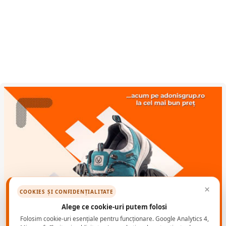
mediu, chiar si la trecerea dintr-un mediu cu umiditate ridicata a
aerului.
Certificare:
Certificat de examinare EC de tip nr. 71329, emis
de (BSI, Kitemark House, Maylands Avenue, Hemel
Hempstead HP2 4SQ, United Kingdom), organism notificat cu
nr. 0086.
Domeniu de utilizare:
Ochelari de protectie, pentru utilizare
generala, asigura protectie impotriva riscurilor mecanice,
protectie la impact (120 m/s) si temperaturi extreme (-5°C -+
55°C). Ofera protectie impotriva patrunderii particulelor mari,
a picaturilor lichide si a stropilor de metal topit. Sunt
recomandati in activitati ce implica prelucrarea mecanica
(slefuire, strunjire, frezare). Lentile transparente pentru
utilizare in mediu interior/exterior.
Instructiuni de depozitare:
Ochelarii de protectie se vor
depozita in ambalaj original, in spatii bine aerisite, ferite de
acțtiunea directa a razelor solare, la temperaturi cuprinse
×
intre 0 și +40 °C, umiditate relativa 30–40%. Ochelarii pot fi
COOKIES ȘI CONFIDENȚIALITATE
utilizati intr-o perioada de timp de 3 ani de la data fabricatiei
Alege ce cookie-uri putem folosi
sau 2 ani de la data primei despachetari.
Folosim cookie-uri esențiale pentru funcționare. Google Analytics 4,