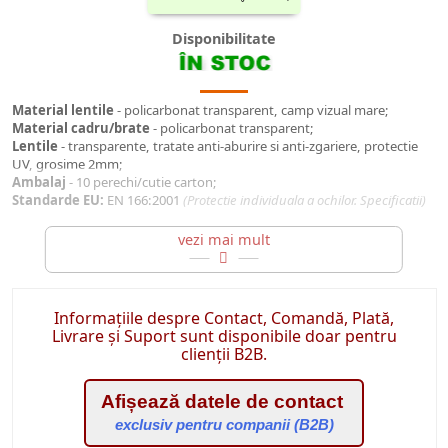
Disponibilitate
Material lentile
- policarbonat transparent, camp vizual mare;
Material cadru/brate
- policarbonat transparent;
Lentile
- transparente, tratate anti-aburire si anti-zgariere, protectie
UV, grosime 2mm;
Ambalaj
- 10 perechi/cutie carton;
Standarde EU:
EN 166:2001
(Protectie individuala a ochilor. Specificatii)
REZISTENTA MECANICA:
FT;
CLASA OPTICA:
1
(utilizare timp indelungat)
MARCAJ LENTILA:
1 FT
(impact cu particule care au viteza maxima de
45m/s la temperaturi: -5°C -+ 55°C)
Informațiile despre Contact, Comandă, Plată,
n
Livrare și Suport sunt disponibile doar pentru
clienții B2B.
Afișează datele de contact
exclusiv pentru companii (B2B)