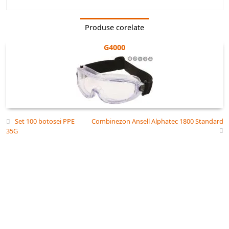
Produse corelate
Ochelari Medicali V1011E
G4000
Aerisire indirecta | Camp vizual foarte larg | Fara elemente metalice
Ochelarii V1011E
sunt un dispozitiv de protectie adecvat pentru
operatiuni chimice, alimentare, cabinete stomatologice. Pot fi, de
asemenea, utilizati in mai multe activitati mestesugaresti, in care
protejeaza efectiv ochii de influenta lichidelor periculoase sau a
aschiilor din materialul prelucrat. Acestea indeplinesc cerintele
Set 100 botosei PPE
Combinezon Ansell Alphatec 1800 Standard
standardului EN 170. Ochelarii sunt fabricati din policarbonat de
35G
inalta calitate, fara piese metalice. Forma ergonomica contribuie la
purtarea confortabila, forma respecta ventilatia naturala. Suprafata
mare proiectata practic a obiectivului ofera un camp vizual larg, care
nu limiteaza constructia ochelarilor nici macar din partile laterale.
Avantajul este si greutatea redusa. Policarbonatul are o rezistenta
ridicata la deteriorarea mecanica, mentine o suprafata solida, care
este suplimentar intarita in zona obiectivului cu protectie impotriva
zgarieturilor. Purtarea activa a ochelarilor nu reduce confortul vederii
in timp. Viziera este reglata pentru o protectie maxima a ochilor cu
un filtru ultraviolet. O alta modificare este protectia impotriva
aburirii. Ochelarii ofera astfel un confort ridicat de utilizare in orice