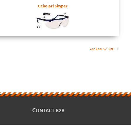
Ochelari Skyper
Yankee S2 SRC
C
ONTACT B2B