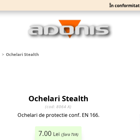
În conformitate cu cr
ari
Ochelari Stealth
Ochelari Stealth
(cod:
8064 A
)
Ochelari de protectie conf. EN 166.
7.00
Lei
(fara TVA)