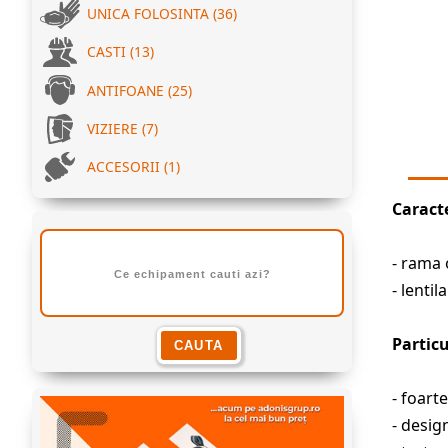
UNICA FOLOSINTA (36)
CASTI (13)
ANTIFOANE (25)
VIZIERE (7)
ACCESORII (1)
Caracte
- rama 
- lenti
Particu
- foart
- desi