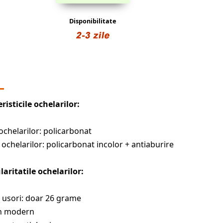
Disponibilitate
risticile ochelarilor:
ochelarilor: policarbonat
la ochelarilor: policarbonat incolor + antiaburire
laritatile ochelarilor:
e usori: doar 26 grame
gn modern