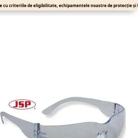
iteriile de eligibilitate, echipamentele noastre de protecție și lucru 