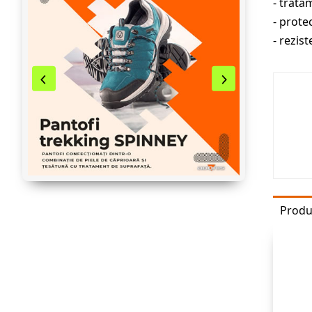
- trata
- prote
- rezist
Produ