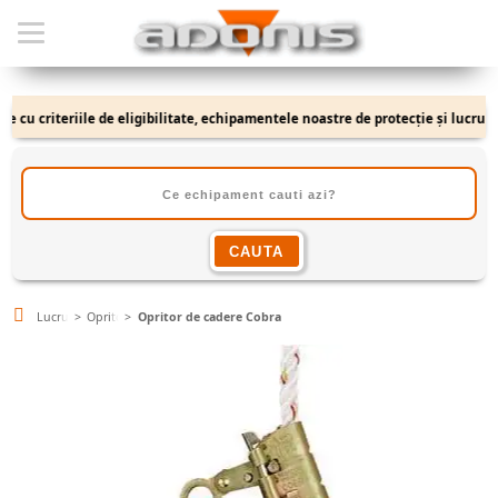
cu criteriile de eligibilitate, echipamentele noastre de protecție și lucru se a
Lucru la Inaltime
Opritoare de cadere-Franghii
Opritor de cadere Cobra