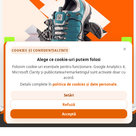
×
COOKIES ȘI CONFIDENȚIALITATE
Alege ce cookie-uri putem folosi
Folosim cookie-uri esențiale pentru funcționare. Google Analytics 4,
Microsoft Clarity și publicitatea/remarketingul sunt activate doar cu
acord.
Detalii complete în
politica de cookies și date personale
.
Setări
Refuză
Acceptă
PRODUSE
NORME INCALTAMINTE PROTECTIE
CONTACT B2B