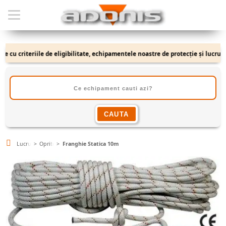
cu criteriile de eligibilitate, echipamentele noastre de protecție și lucru se a
Lucru la Inaltime
Opritoare de cadere-Franghii
Franghie Statica 10m