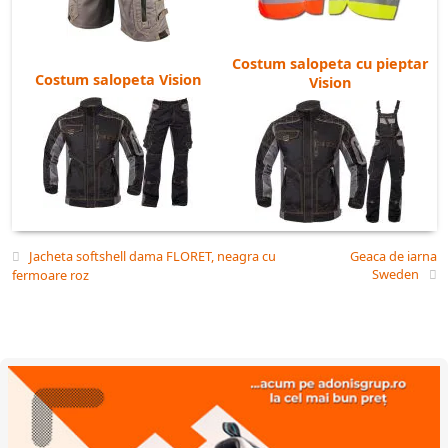
Costum salopeta cu pieptar
Costum salopeta Vision
Vision
Jacheta softshell dama FLORET, neagra cu
Geaca de iarna
Sweden
fermoare roz