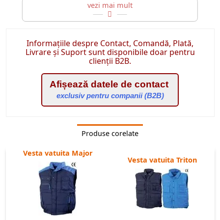
vesta neagra cu paspoal portocaliu
|
vesta neagra cu paspoal
galben
|
vesta gri cu paspoal portocaliu
Informațiile despre Contact, Comandă, Plată,
Livrare și Suport sunt disponibile doar pentru
clienții B2B.
Afișează datele de contact
exclusiv pentru companii (B2B)
Produse corelate
Vesta vatuita Major
Vesta vatuita Triton