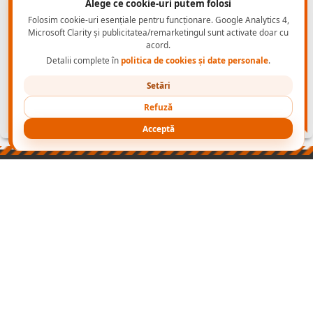
Alege ce cookie-uri putem folosi
Folosim cookie-uri esențiale pentru funcționare. Google Analytics 4,
Microsoft Clarity și publicitatea/remarketingul sunt activate doar cu
acord.
Detalii complete în
politica de cookies și date personale
.
Setări
Refuză
Acceptă
PRODUSE
NORME INCALTAMINTE PROTECTIE
CONTACT B2B
CONECTEAZA-TE
NOI
cu
Wapp
2003-2026 ADONIS GRUP
- echipamente de protectie -