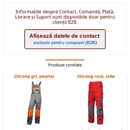
colectia URBAN;
buzunare de ventilatie;
Informațiile despre Contact, Comandă, Plată,
croiala slim fit;
Livrare și Suport sunt disponibile doar pentru
clienții B2B.
fabricati din material tip stretch - Tabiflex, cu o rezistenta foarte buna
la rupere;
Afișează datele de contact
cusaturi triple in zonele de uzura maxima;
exclusiv pentru companii (B2B)
zona genunchilor intarita si buzunar pentru genunchiere;
elemente reflectorizante;
buzunare multiple;
Produse corelate
2Strong gri, pieptar
2Strong rosii, talie