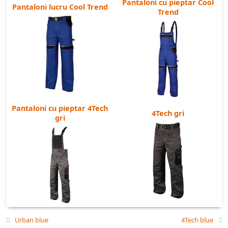
Pantaloni cu pieptar Cool
Pantaloni lucru Cool Trend
Trend
MARIMI:
S-4XL
corp
Pantaloni de lucru - lungime normala
176-182
inaltime
46
48
50
52
54
56
58
60
62
64
cm
79-
83-
87-
99-
104-
109-
114-
119-
talie
cm
91-94
95-98
82
86
90
103
108
113
118
123
91-
95-
99-
103-
107-
111-
115-
119-
123-
127-
sold
cm
94
98
102
106
110
114
118
122
126
130
lungime
cm
83
83
83
83
83
83
83
83
83
83
pantalon
Pantaloni cu pieptar 4Tech
4Tech gri
gri
Urban blue
4Tech blue