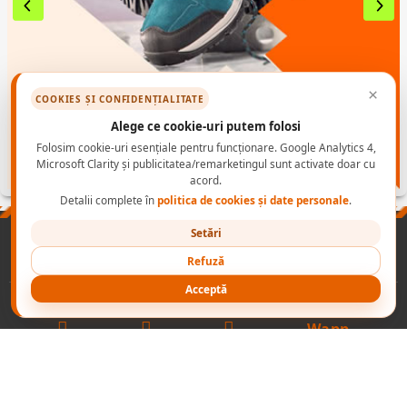
×
COOKIES ȘI CONFIDENȚIALITATE
Alege ce cookie-uri putem folosi
Folosim cookie-uri esențiale pentru funcționare. Google Analytics 4,
Microsoft Clarity și publicitatea/remarketingul sunt activate doar cu
acord.
Detalii complete în
politica de cookies și date personale
.
Setări
PRODUSE
NORME INCALTAMINTE PROTECTIE
CONTACT B2B
Refuză
CONECTEAZA-TE
NOI
Acceptă
cu
Wapp
2003-2026 ADONIS GRUP
- echipamente de protectie -