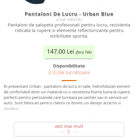
Pantaloni De Lucru - Urban Blue
(cod:
H6476
)
Pantaloni de salopeta profesionali pentru lucru, rezistenta
ridicata la rupere si elemente reflectorizante pentru
vizibilitate sporita.
147.00
Lei
(fara TVA)
Disponibilitate
2-3 zile lucratoare
Iti prezentam Urban - pantaloni de lucru in talie, hidrofobizati extrem
de confortabili dintr-un material cu o rezistenta foarte buna la rupere,
perfecti pentru persoanele care lucreaza pe santier sau in service-uri
auto. Sunt fabricati pentru clientii ce doresc un design atractiv si
modern.
MATERIAL:
65% poliester, 35% bumbac, 270 g/m² | Zone intarite cu
poliamida Cordura;
pantaloni de lucru in talie, hidrofobizati cu design modern din