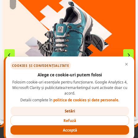
×
COOKIES ȘI CONFIDENȚIALITATE
Alege ce cookie-uri putem folosi
Folosim cookie-uri esențiale pentru funcționare. Google Analytics 4,
Microsoft Clarity și publicitatea/remarketingul sunt activate doar cu
acord.
Detalii complete în
politica de cookies și date personale
.
Setări
Refuză
Acceptă
PRODUSE
NORME INCALTAMINTE PROTECTIE
CONTACT B2B