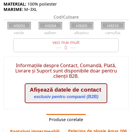
MATERIAL:
100% poliester
MARIME:
M–3XL
Cod/Culoare
H9203
H9204
H9205
H9210
verde
galben
albastru
camuflaj
costum impermeabil;
cusaturi etansate, grosime material 0.18mm;
jacheta cu lungime de 85cm, inchidere cu fermoar, gluga pliabila in
guler;
Informațiile despre Contact, Comandă, Plată,
Livrare și Suport sunt disponibile doar pentru
pantaloni, talie elastica, terminatii ajustabile;
clienții B2B.
Afișează datele de contact
exclusiv pentru companii (B2B)
Produse corelate
Pelerina de ploaie Aqua 106
Pantaloni impermeabili