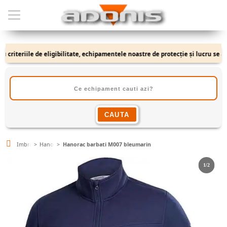
teriile de eligibilitate, echipamentele noastre de protecție și lucru se adrese
Imbracaminte
Hanorace
Hanorac barbati M007 bleumarin
1/2