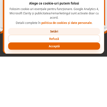
Alege ce cookie-uri putem folosi
Folosim cookie-uri esențiale pentru funcționare. Google Analytics 4,
Microsoft Clarity și publicitatea/remarketingul sunt activate doar cu
acord.
Detalii complete în
politica de cookies și date personale
.
Setări
Refuză
PRODUSE
NORME INCALTAMINTE PROTECTIE
CONTACT B2B
Acceptă
CONECTEAZA-TE
NOI
cu
Wapp
2003-2026 ADONIS GRUP
- echipamente de protectie -
🆂🅴🅾🆉🅸🅻🅻🅰
powered by