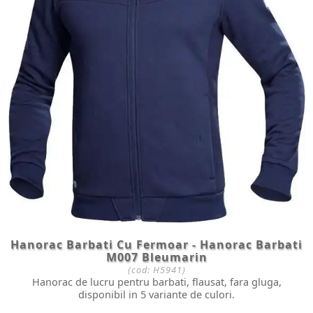
Hanorac Barbati Cu Fermoar - Hanorac Barbati
M007 Bleumarin
(cod:
H5941
)
Hanorac de lucru pentru barbati, flausat, fara gluga,
disponibil in 5 variante de culori.