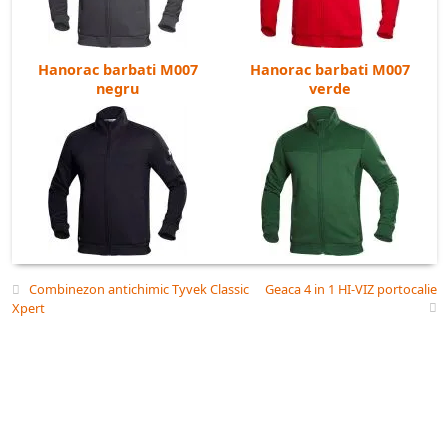
Nu stiti cum sa va masurati corect? Te sfatuim
aici
.
Alte culori disponibile:
H5947
H5946
H5940
Hanorac barbati M007
Hanorac barbati M007
negru
verde
rosu
gri
negru
H5943
Combinezon antichimic Tyvek Classic
Geaca 4 in 1 HI-VIZ portocalie
Xpert