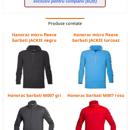
exclusiv pentru companii (B2B)
Contine o proportie mai mare de bumbac, pentru o potrivire
confortabila;
Partile laterale sunt intarite cu tricot;
Are fermoar pe toata lungimea;
Produse corelate
Hanoracul are doua buzunare in partea de jos, cu fermoar;
Hanorac micro fleece
Hanorac micro fleece
barbati JACKIE negru
barbati JACKIE turcoaz
Acest echipament de protectie personala respecta urmatoarele
standarde armonizate:
EN ISO 13688: 2013 (EN ISO 13688: 2014): Imbracaminte de
protectie - Cerinte generale;
Echipament individual de protectie de constructie simpla impotriva
riscurilor minime;
Numarul de bucati intr-o cutie: 15 buc;
Greutatea cutiei: 13 kg
Hanorac barbati M007 gri
Hanorac barbati M007 rosu
marimi
: S - 3XL
corp
Hanorace
UNI
170 -196 cm
S
M
L
XL
2XL
3XL
piept
cm
91-96
97-102
103-108
109-114
115-120
121-126