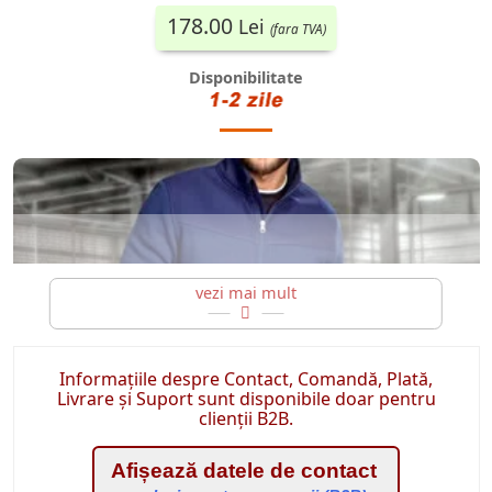
178.00
Lei
(fara TVA)
Disponibilitate
Informațiile despre Contact, Comandă, Plată,
Hanorac barbati cu fermoar
Livrare și Suport sunt disponibile doar pentru
hanorace ieftine pentru munca sau la lucru in gradina
clienții B2B.
Afișează datele de contact
Hanorac pentru barbati, cu croiala stransa si guler ridicat;