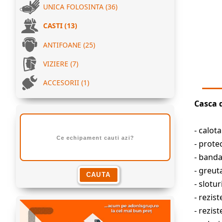
UNICA FOLOSINTA (36)
CASTI (13)
ANTIFOANE (25)
VIZIERE (7)
ACCESORII (1)
Casca 
- calot
- prote
- banda
- greut
- slotu
- rezis
- rezis