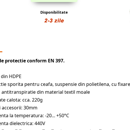
Disponibilitate
de protectie conform EN 397.
a din HDPE
ctie sporita pentru ceafa, suspensie din polietilena, cu fixar
 antitranspiratie din material textil moale
ate calota: cca. 220g
ri accesorii: 30mm
tenta la temperatura: -20... +50°C
tenta dielectrica: 440V