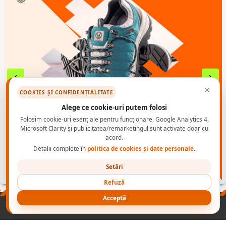
×
COOKIES ȘI CONFIDENȚIALITATE
Alege ce cookie-uri putem folosi
Folosim cookie-uri esențiale pentru funcționare. Google Analytics 4,
Microsoft Clarity și publicitatea/remarketingul sunt activate doar cu
acord.
Detalii complete în
politica de cookies și date personale
.
Setări
Refuză
Acceptă
PRODUSE
NORME INCALTAMINTE PROTECTIE
CONTACT B2B