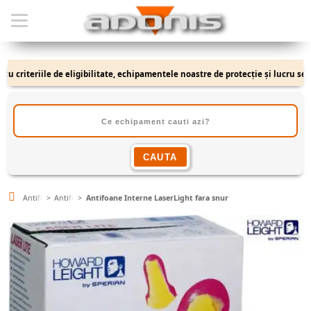
riteriile de eligibilitate, echipamentele noastre de protecție și lucru se adre
Antifoane
Antifoane Interne
Antifoane Interne LaserLight fara snur