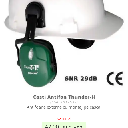
Casti Antifon Thunder-H
(cod:
1012533
)
Antifoane externe cu montaj pe casca.
52.00
Lei
47.00
Lei
(fara TVA)